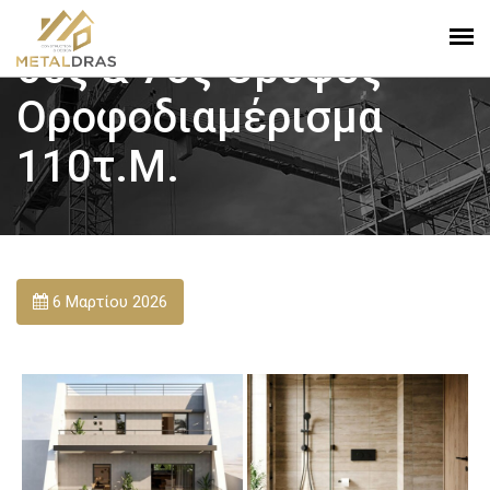
6oς & 7ος Όροφος
Οροφοδιαμέρισμα
110τ.μ.
6 Μαρτίου 2026