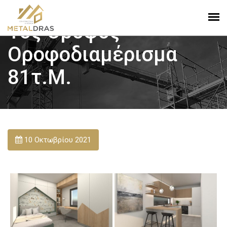
1ος Όροφος
Οροφοδιαμέρισμα
81τ.μ.
10 Οκτωβρίου 2021