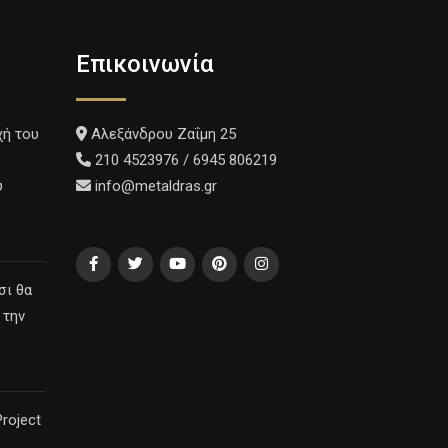
Επικοινωνία
χή του
Αλεξάνδρου Ζαΐμη 25
210 4523976 / 6945 806219
υ
info@metaldras.gr
σι θα
 την
roject