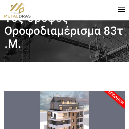
1ος Όροφος
Οροφοδιαμέρισμα 83τ
.μ.