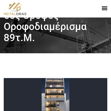
5ος Όροφος
Οροφοδιαμέρισμα
89τ.μ.