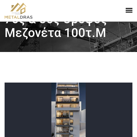
7oς & 8ος Όροφος
Μεζονέτα 100τ.μ