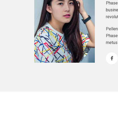
Phasel
busine
revolu
Pellen
Phasel
metus 