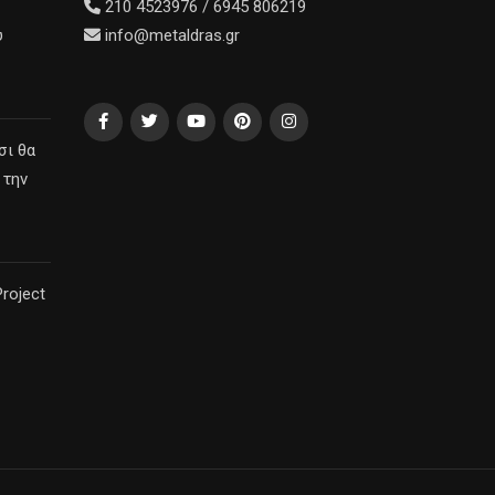
210 4523976 / 6945 806219
υ
info@metaldras.gr
σι θα
 την
roject