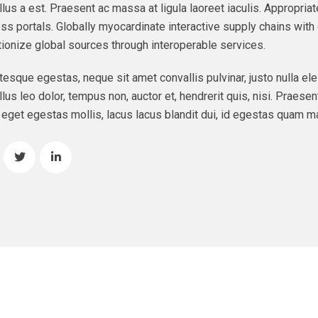
lus a est. Praesent ac massa at ligula laoreet iaculis. Appropri
ss portals. Globally myocardinate interactive supply chains with d
tionize global sources through interoperable services.
tesque egestas, neque sit amet convallis pulvinar, justo nulla ele
lus leo dolor, tempus non, auctor et, hendrerit quis, nisi. Praesent
eget egestas mollis, lacus lacus blandit dui, id egestas quam ma