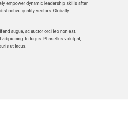
ately empower dynamic leadership skills after
istinctive quality vectors. Globally
ifend augue, ac auctor orci leo non est.
 adipiscing. In turpis. Phasellus volutpat,
uris ut lacus.